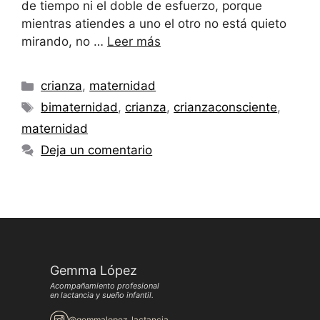
de tiempo ni el doble de esfuerzo, porque
mientras atiendes a uno el otro no está quieto
mirando, no …
Leer más
Categorías
crianza
,
maternidad
Etiquetas
bimaternidad
,
crianza
,
crianzaconsciente
,
maternidad
Deja un comentario
Gemma López
Acompañamiento profesional
en lactancia y sueño infantil.
@gemmalopez_lactancia