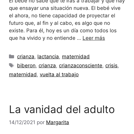
El bebé no sabe qué te irás a trabajar y que hay
que ensayar una situación nueva. El bebé vive
el ahora, no tiene capacidad de proyectar el
futuro que, al fin y al cabo, es algo que no
existe. Para él, hoy es un día como todos los
que ha vivido y no entiende …
Leer más
Categorías
crianza
,
lactancia
,
maternidad
Etiquetas
biberon
,
crianza
,
crianzaconsciente
,
crisis
,
maternidad
,
vuelta al trabajo
La vanidad del adulto
14/12/2021
por
Margarita