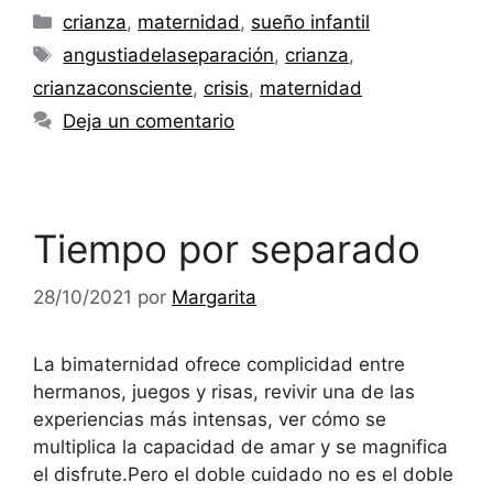
Categorías
crianza
,
maternidad
,
sueño infantil
Etiquetas
angustiadelaseparación
,
crianza
,
crianzaconsciente
,
crisis
,
maternidad
Deja un comentario
Tiempo por separado
28/10/2021
por
Margarita
La bimaternidad ofrece complicidad entre
hermanos, juegos y risas, revivir una de las
experiencias más intensas, ver cómo se
multiplica la capacidad de amar y se magnifica
el disfrute.Pero el doble cuidado no es el doble